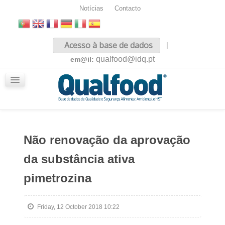
Notícias
Contacto
Inicio
Acesso à base de dados
|
Sobre nós
qualfood@idq.pt
em@il:
Conteúdos
iQualfood
Glossário
Não renovação da aprovação
da substância ativa
pimetrozina
Friday, 12 October 2018 10:22