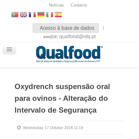
Notícias
Contacto
Inicio
Acesso à base de dados
|
Sobre nós
qualfood@idq.pt
em@il:
Conteúdos
iQualfood
Glossário
Oxydrench suspensão oral
para ovinos - Alteração do
Intervalo de Segurança
Wednesday, 17 October 2018 11:19