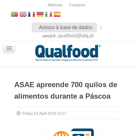
Notícias
Contacto
Inicio
Acesso à base de dados
|
Sobre nós
qualfood@idq.pt
em@il:
Conteúdos
iQualfood
Glossário
ASAE apreende 700 quilos de
alimentos durante a Páscoa
Friday, 01 April 2016 10:27