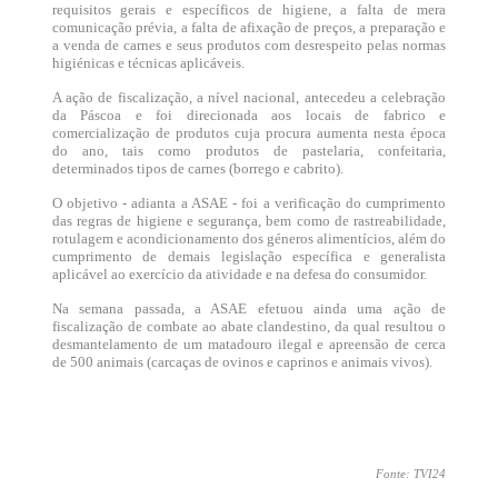
requisitos gerais e específicos de higiene, a falta de mera
comunicação prévia, a falta de afixação de preços, a preparação e
a venda de carnes e seus produtos com desrespeito pelas normas
higiénicas e técnicas aplicáveis.
A ação de fiscalização, a nível nacional, antecedeu a celebração
da Páscoa e foi direcionada aos locais de fabrico e
comercialização de produtos cuja procura aumenta nesta época
do ano, tais como produtos de pastelaria, confeitaria,
determinados tipos de carnes (borrego e cabrito).
O objetivo - adianta a ASAE - foi a verificação do cumprimento
das regras de higiene e segurança, bem como de rastreabilidade,
rotulagem e acondicionamento dos géneros alimentícios, além do
cumprimento de demais legislação específica e generalista
aplicável ao exercício da atividade e na defesa do consumidor.
Na semana passada, a ASAE efetuou ainda uma ação de
fiscalização de combate ao abate clandestino, da qual resultou o
desmantelamento de um matadouro ilegal e apreensão de cerca
de 500 animais (carcaças de ovinos e caprinos e animais vivos).
Fonte: TVI24