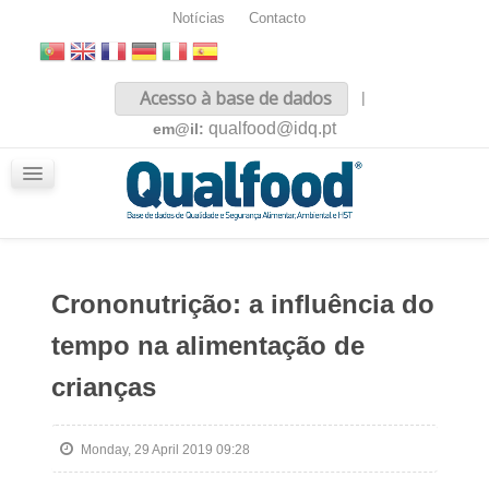
Notícias
Contacto
Inicio
Acesso à base de dados
|
Sobre nós
qualfood@idq.pt
em@il:
Conteúdos
iQualfood
Glossário
Crononutrição: a influência do
tempo na alimentação de
crianças
Monday, 29 April 2019 09:28