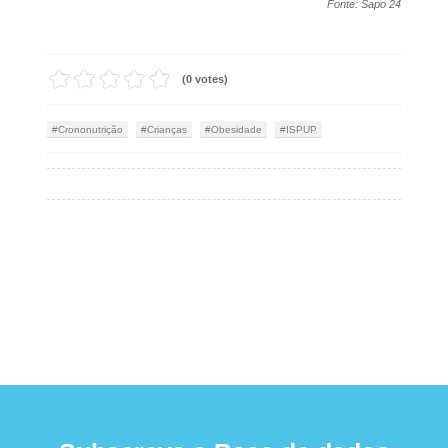
Fonte: Sapo 24
(0 votes)
Crononutrição
Crianças
Obesidade
ISPUP