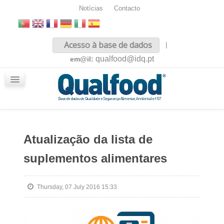
Notícias
Contacto
Inicio
Acesso à base de dados
|
Sobre nós
qualfood@idq.pt
em@il:
Conteúdos
iQualfood
Glossário
Atualização da lista de
suplementos alimentares
Thursday, 07 July 2016 15:33