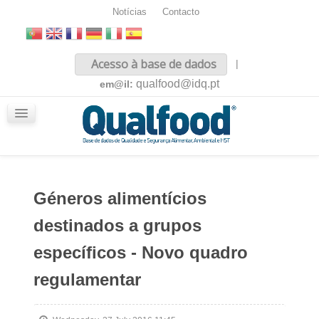
Notícias
Contacto
Inicio
Acesso à base de dados
|
Sobre nós
qualfood@idq.pt
em@il:
Conteúdos
iQualfood
Glossário
Géneros alimentícios
destinados a grupos
específicos - Novo quadro
regulamentar