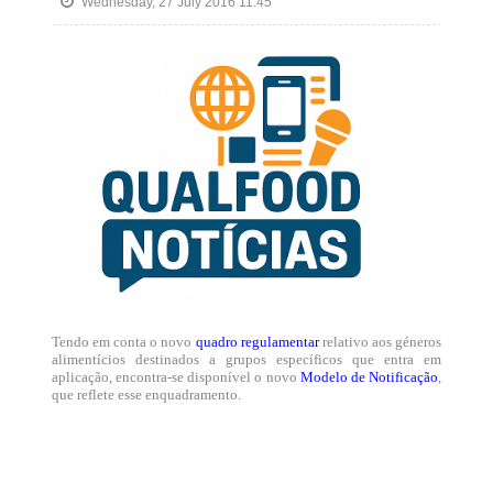
Wednesday, 27 July 2016 11:45
Tendo em conta o
novo
quadro regulamentar
relativo aos géneros
alimentícios destinados a grupos específicos que entra em
aplicação, encontra-se disponível o novo
Modelo de Notificação
,
que reflete esse enquadramento.