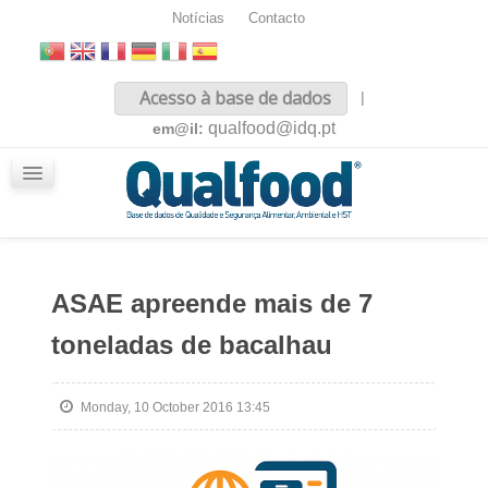
Notícias
Contacto
Inicio
Acesso à base de dados
|
Sobre nós
qualfood@idq.pt
em@il:
Conteúdos
iQualfood
Glossário
ASAE apreende mais de 7
toneladas de bacalhau
Monday, 10 October 2016 13:45