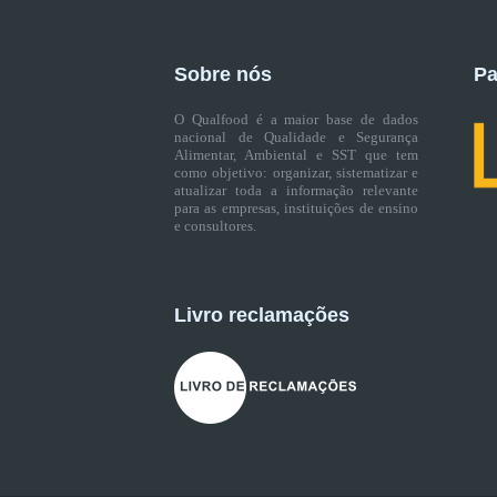
Sobre nós
Pa
O Qualfood é a maior base de dados
nacional de Qualidade e Segurança
Alimentar, Ambiental e SST que tem
como objetivo: organizar, sistematizar e
atualizar toda a informação relevante
para as empresas, instituições de ensino
e consultores.
Livro reclamações