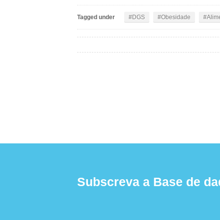
Tagged under
DGS
Obesidade
Alime
Subscreva a Base de da