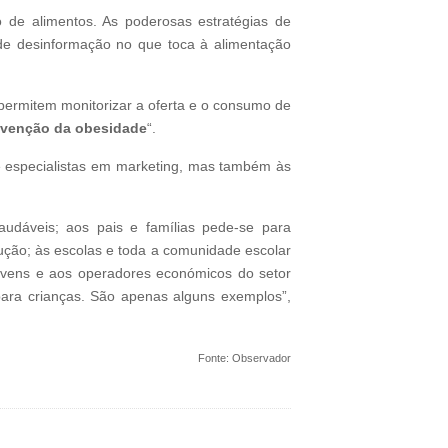
 de alimentos. As poderosas estratégias de
o de desinformação no que toca à alimentação
ermitem monitorizar a oferta e o consumo de
revenção da obesidade
“.
s e especialistas em marketing, mas também às
audáveis; aos pais e famílias pede-se para
ução; às escolas e toda a comunidade escolar
 jovens e aos operadores económicos do setor
para crianças. São apenas alguns exemplos”,
Fonte: Observador