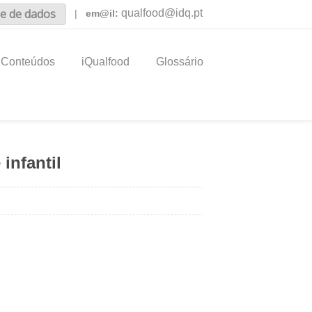
e de dados
qualfood@idq.pt
|
em@il:
Conteúdos
iQualfood
Glossário
infantil