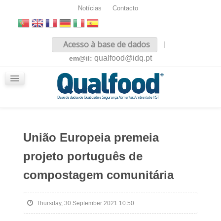
Notícias
Contacto
Inicio
Acesso à base de dados
|
Sobre nós
qualfood@idq.pt
em@il:
Conteúdos
iQualfood
Glossário
União Europeia premeia
projeto português de
compostagem comunitária
Thursday, 30 September 2021 10:50