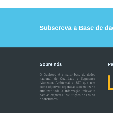
Subscreva a Base de da
Sobre nós
Pa
O Qualfood é a maior base de dados
nacional de Qualidade e Segurança
Alimentar, Ambiental e SST que tem
como objetivo: organizar, sistematizar e
atualizar toda a informação relevante
para as empresas, instituições de ensino
e consultores.