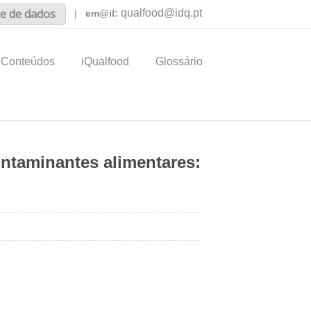
e de dados
qualfood@idq.pt
|
em@il:
Conteúdos
iQualfood
Glossário
ntaminantes alimentares: