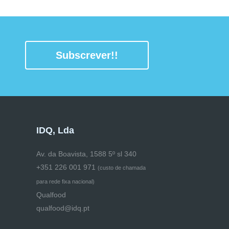
Subscrever!!
IDQ, Lda
Av. da Boavista, 1588 5º sl 340
+351 226 001 971
(
custo de chamada
para rede fixa nacional)
Qualfood
qualfood@idq.pt