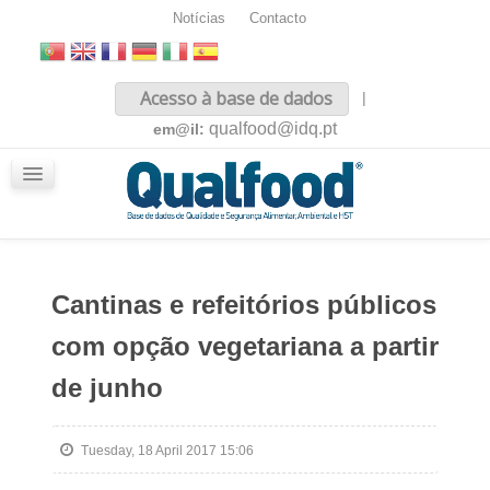
Notícias
Contacto
Inicio
Acesso à base de dados
|
Sobre nós
qualfood@idq.pt
em@il:
Conteúdos
iQualfood
Glossário
Cantinas e refeitórios públicos
com opção vegetariana a partir
de junho
Tuesday, 18 April 2017 15:06