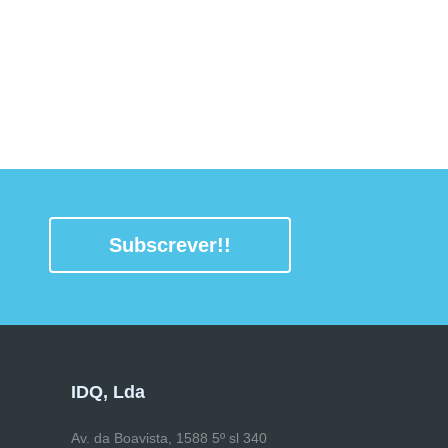
Subscrever!!
IDQ, Lda
Av. da Boavista, 1588 5º sl 340