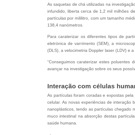
As saquetas de chá utilizadas na investigaçã
infundido, liberta cerca de 1,2 mil milhões 
partículas por mililitro, com um tamanho méd
138,4 nanómetros.
Para caraterizar os diferentes tipos de part
eletrónica de varrimento (SEM), a microsco
(DLS), a velocimetria Doppler laser (LDV) e 
“Conseguimos caraterizar estes poluentes 
avançar na investigação sobre os seus possí
Interação com células huma
As partículas foram coradas e expostas pela p
celular. As novas experiências de interação
nanoplásticos, tendo as partículas chegado 
muco intestinal na absorção destas partícul
saúde humana.