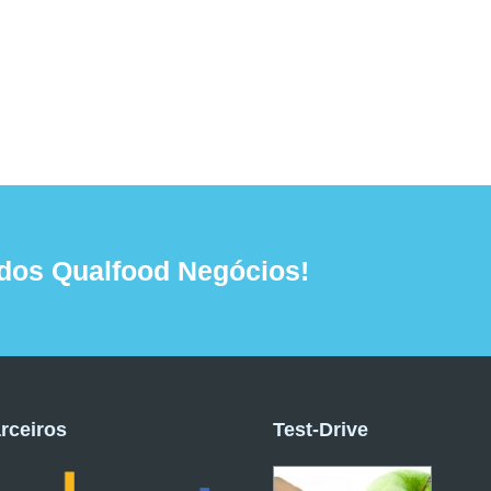
dos Qualfood Negócios!
rceiros
Test-Drive