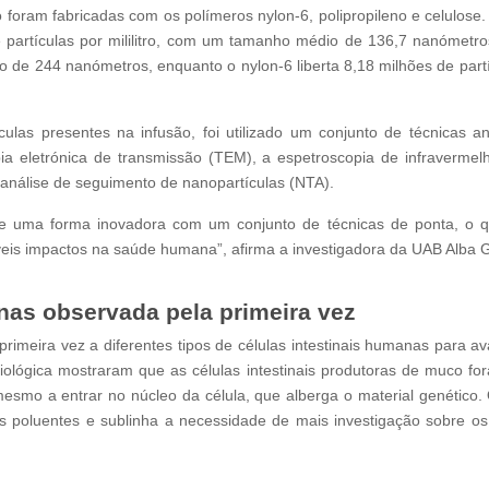
o foram fabricadas com os polímeros nylon-6, polipropileno e celulose
de partículas por mililitro, com um tamanho médio de 136,7 nanómetro
io de 244 nanómetros, enquanto o nylon-6 liberta 8,18 milhões de part
ículas presentes na infusão, foi utilizado um conjunto de técnicas 
pia eletrónica de transmissão (TEM), a espetroscopia de infravermel
a análise de seguimento de nanopartículas (NTA).
de uma forma inovadora com um conjunto de técnicas de ponta, o 
veis impactos na saúde humana”, afirma a investigadora da UAB Alba G
nas observada pela primeira vez
rimeira vez a diferentes tipos de células intestinais humanas para ava
 biológica mostraram que as células intestinais produtoras de muco f
mesmo a entrar no núcleo da célula, que alberga o material genético
as poluentes e sublinha a necessidade de mais investigação sobre os