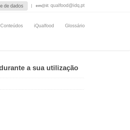
e de dados
qualfood@idq.pt
|
em@il:
Conteúdos
iQualfood
Glossário
durante a sua utilização