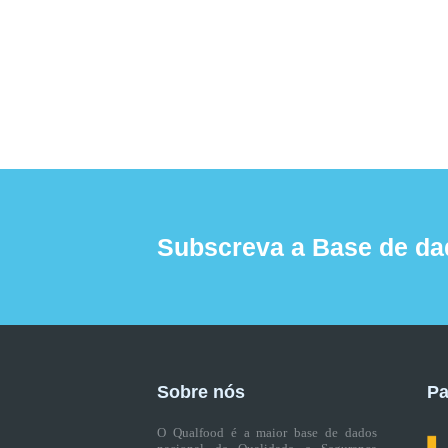
Subscreva a Base de da
Sobre nós
Pa
O Qualfood é a maior base de dados