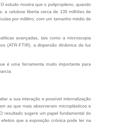
. O estudo mostra que o polipropileno, quando
s; a celulose liberta cerca de 135 milhões de
ículas por mililitro, com um tamanho médio de
analíticas avançadas, tais como a microscopia
hos (ATR-FTIR), a dispersão dinâmica da luz
que é uma ferramenta muito importante para
arcía.
liar a sua interação e possível internalização
oram as que mais absorveram microplásticos e
. O resultado sugere um papel fundamental do
 efeitos que a exposição crónica pode ter na