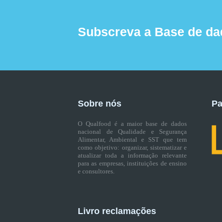
Subscreva a Base de da
Sobre nós
Pa
O Qualfood é a maior base de dados
nacional de Qualidade e Segurança
Alimentar, Ambiental e SST que tem
como objetivo: organizar, sistematizar e
atualizar toda a informação relevante
para as empresas, instituições de ensino
e consultores.
Livro reclamações