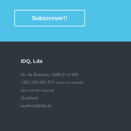
Subscrever!!
IDQ, Lda
Av. da Boavista, 1588 5º sl 340
+351 226 001 971
(
custo de chamada
para rede fixa nacional)
Qualfood
qualfood@idq.pt