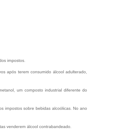
dos impostos.
os após terem consumido álcool adulterado,
etanol, um composto industrial diferente do
s impostos sobre bebidas alcoólicas. No ano
stas venderem álcool contrabandeado.