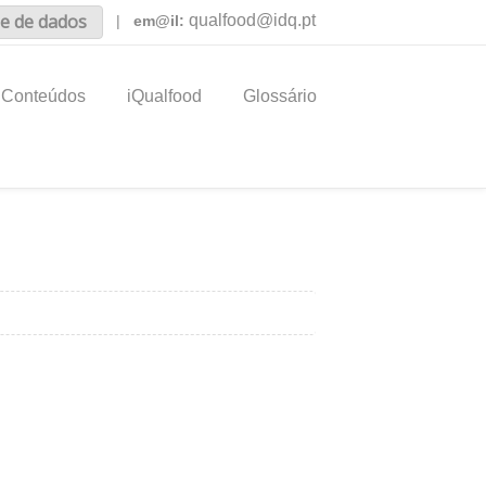
e de dados
qualfood@idq.pt
|
em@il:
Conteúdos
iQualfood
Glossário