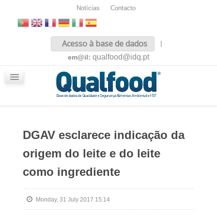
Notícias
Contacto
Inicio
Acesso à base de dados
|
Sobre nós
qualfood@idq.pt
em@il:
Conteúdos
iQualfood
Glossário
DGAV esclarece indicação da
origem do leite e do leite
como ingrediente
Monday, 31 July 2017 15:14