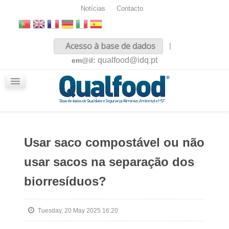
Notícias
Contacto
Inicio
Acesso à base de dados
|
Sobre nós
qualfood@idq.pt
em@il:
Conteúdos
iQualfood
Glossário
Usar saco compostável ou não
usar sacos na separação dos
biorresíduos?
Tuesday, 20 May 2025 16:20