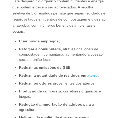
Este desperdício orgânico contém nutrientes e energia
que podem e devem ser aproveitados. A recolha
seletiva de biorresíduos permite que sejam reciclados e
reaproveitados em centros de compostagem e digestão
anaeróbia, com inúmeros benefícios ambientais e
sociais:
Criar novos empregos
;
Reforçar a comunidade
, através dos locais de
compostagem comunitária, aumentando a coesão
social e união local;
Reduzir as emissões de GEE
;
Reduzir a quantidade de resíduos em
aterro
;
Reduzir os odores
provenientes dos aterros;
Produção de composto
, corretores orgânicos e
biogás;
Redução da importação de adubos
para a
agricultura;
Melhoria da qualidade dos solos
com a