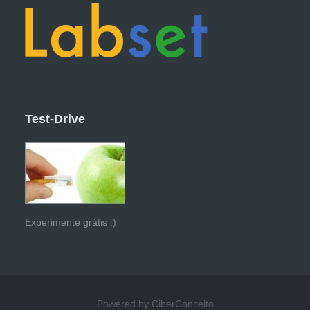
Test-Drive
Experimente grátis :)
Powered by CiberConceito