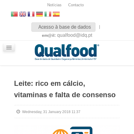
Notícias
Contacto
Inicio
Acesso à base de dados
|
Sobre nós
qualfood@idq.pt
em@il:
Conteúdos
iQualfood
Glossário
Leite: rico em cálcio,
vitaminas e falta de consenso
Wednesday, 31 January 2018 11:37