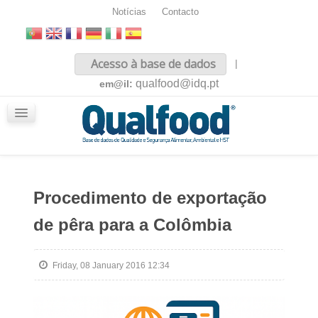
Notícias
Contacto
Inicio
Acesso à base de dados
|
Sobre nós
qualfood@idq.pt
em@il:
Conteúdos
iQualfood
Glossário
Procedimento de exportação
de pêra para a Colômbia
Friday, 08 January 2016 12:34