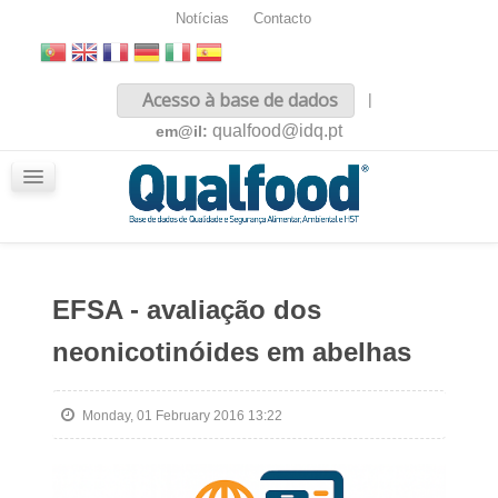
Notícias
Contacto
Inicio
Acesso à base de dados
|
Sobre nós
qualfood@idq.pt
em@il:
Conteúdos
iQualfood
Glossário
EFSA - avaliação dos
neonicotinóides em abelhas
Monday, 01 February 2016 13:22