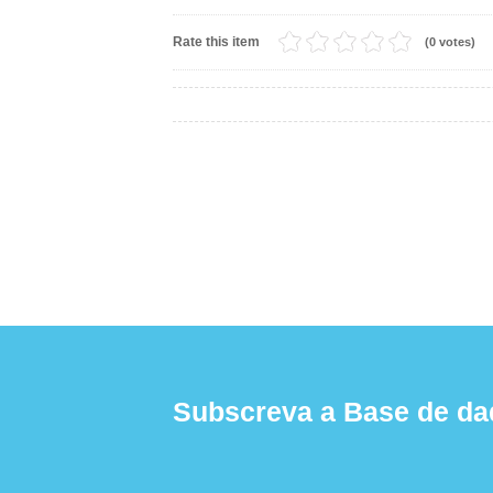
Rate this item
(0 votes)
Subscreva a Base de da