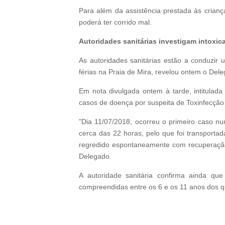
Para além da assistência prestada às crianç
poderá ter corrido mal.
Autoridades sanitárias investigam intoxic
As autoridades sanitárias estão a conduzir
férias na Praia de Mira, revelou ontem o De
Em nota divulgada ontem à tarde, intitulad
casos de doença por suspeita de Toxinfecção 
"Dia 11/07/2018, ocorreu o primeiro caso n
cerca das 22 horas, pelo que foi transportad
regredido espontaneamente com recuperação 
Delegado.
A autoridade sanitária confirma ainda q
compreendidas entre os 6 e os 11 anos dos q