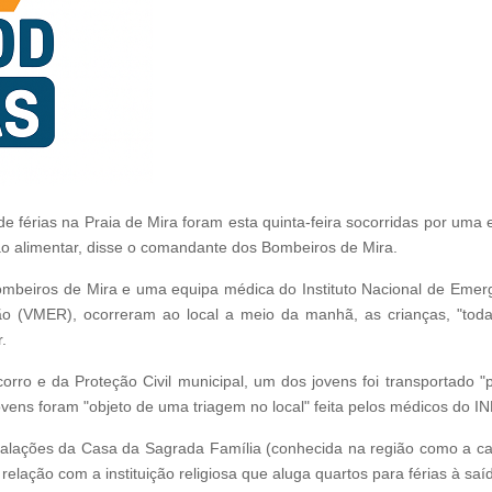
e férias na Praia de Mira foram esta quinta-feira socorridas por um
ão alimentar, disse o comandante dos Bombeiros de Mira.
beiros de Mira e uma equipa médica do Instituto Nacional de Emerg
o (VMER), ocorreram ao local a meio da manhã, as crianças, "tod
.
rro e da Proteção Civil municipal, um dos jovens foi transportado "po
ovens foram "objeto de uma triagem no local" feita pelos médicos do I
talações da Casa da Sagrada Família (conhecida na região como a ca
ação com a instituição religiosa que aluga quartos para férias à saíd