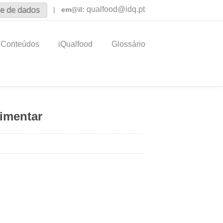
e de dados
qualfood@idq.pt
|
em@il:
Conteúdos
iQualfood
Glossário
limentar