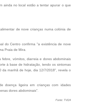
m ainda no local estão a tentar apurar o que
 alimentar de nove crianças numa colónia de
al do Centro confirma "a existência de nove
na Praia de Mira.
febre, vómitos, diarreia e dores abdominais
porte à base de hidratação, tendo os sintomas
 da manhã de hoje, dia 12/7/2018", revela o
de doença ligeira em crianças com idades
penas dores abdominais".
Fonte: TVI24