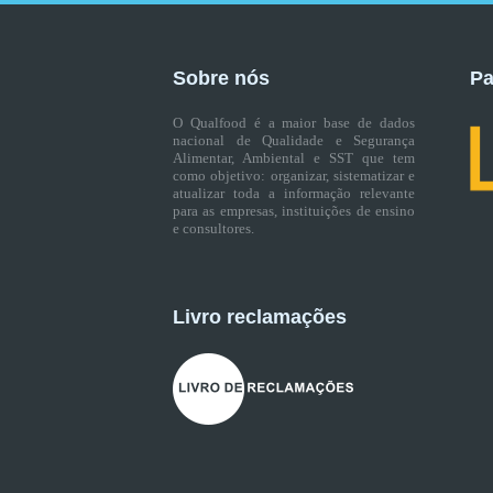
Sobre nós
Pa
O Qualfood é a maior base de dados
nacional de Qualidade e Segurança
Alimentar, Ambiental e SST que tem
como objetivo: organizar, sistematizar e
atualizar toda a informação relevante
para as empresas, instituições de ensino
e consultores.
Livro reclamações