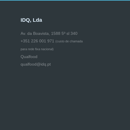
IDQ, Lda
Av. da Boavista, 1588 5º sl 340
+351 226 001 971
(
custo de chamada
para rede fixa nacional)
Qualfood
qualfood@idq.pt