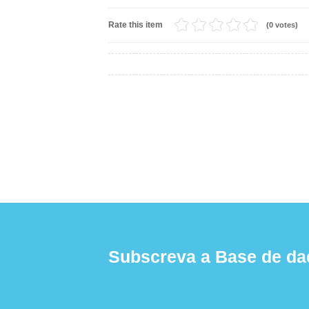
Rate this item
(0 votes)
Subscreva a Base de da