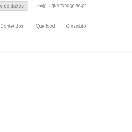
e de dados
qualfood@idq.pt
|
em@il:
Conteúdos
iQualfood
Glossário