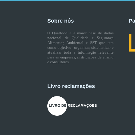
Sobre nós
Pa
O Qualfood é a maior base de dados
nacional de Qualidade e Segurança
Alimentar, Ambiental e SST que tem
como objetivo: organizar, sistematizar e
atualizar toda a informação relevante
para as empresas, instituições de ensino
e consultores.
Livro reclamações