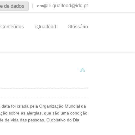
e de dados
qualfood@idq.pt
|
em@il:
Conteúdos
iQualfood
Glossário
a data foi criada pela Organização Mundial da
ção sobre as alergias, que são uma condição
de de vida das pessoas. O objetivo do Dia