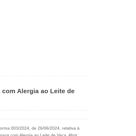
com Alergia ao Leite de
orma 003/2024, de 26/06/2024, relativa à
soa com Alergia ao Leite de Vaca. Abrir