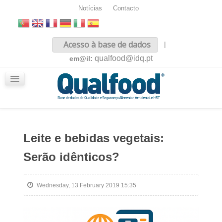
Notícias
Contacto
Inicio
Acesso à base de dados
|
Sobre nós
qualfood@idq.pt
em@il:
Conteúdos
iQualfood
Glossário
Leite e bebidas vegetais:
Serão idênticos?
Wednesday, 13 February 2019 15:35