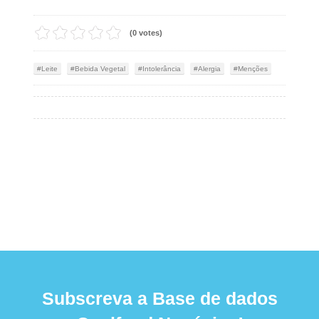
(0 votes)
Leite
Bebida Vegetal
Intolerância
Alergia
Menções
Subscreva a Base de dados