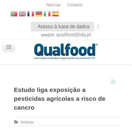
Notícias
Contacto
Inicio
Acesso à base de dados
|
Sobre nós
qualfood@idq.pt
em@il:
Conteúdos
iQualfood
Glossário
Estudo liga exposição a
pesticidas agrícolas a risco de
cancro
Notícias