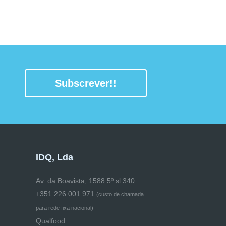
Subscrever!!
IDQ, Lda
Av. da Boavista, 1588 5º sl 340
+351 226 001 971
(
custo de chamada
para rede fixa nacional)
Qualfood