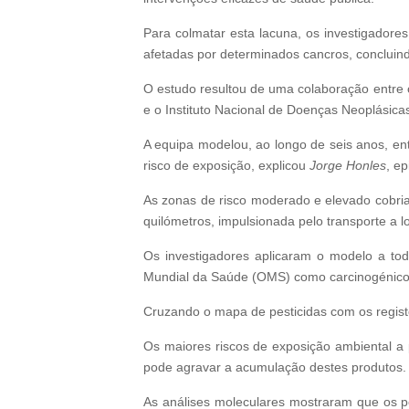
Para colmatar esta lacuna, os investigadore
afetadas por determinados cancros, concluind
O estudo resultou de uma colaboração entre o
e o Instituto Nacional de Doenças Neoplásica
A equipa modelou, ao longo de seis anos, en
risco de exposição, explicou
Jorge Honles
, e
As zonas de risco moderado e elevado cobriam
quilómetros, impulsionada pelo transporte a l
Os investigadores aplicaram o modelo a todo
Mundial da Saúde (OMS) como carcinogénic
Cruzando o mapa de pesticidas com os regist
Os maiores riscos de exposição ambiental a 
pode agravar a acumulação destes produtos.
As análises moleculares mostraram que os p