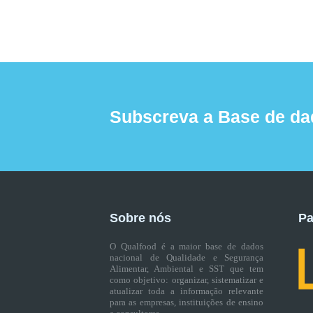
Subscreva a Base de da
Sobre nós
Pa
O Qualfood é a maior base de dados
nacional de Qualidade e Segurança
Alimentar, Ambiental e SST que tem
como objetivo: organizar, sistematizar e
atualizar toda a informação relevante
para as empresas, instituições de ensino