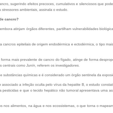
cro, sugerindo efeitos precoces, cumulativos e silenciosos que pode
u stressores ambientais, assinala o estudo.
 de cancro?
bora atinjam órgãos diferentes, partilham vulnerabilidades biológic
 cancros epiteliais de origem endodérmica e ectodérmica, o tipo mai
 forma mais prevalente de cancro do fígado, atinge de forma despro
es centrais como
Junín
, referem os investigadores.
 substâncias químicas e é considerado um órgão sentinela da exposi
 associado a infeção oculta pelo vírus da hepatite B, o estudo const
a pesticidas e que o tecido hepático não tumoral apresentava uma as
s nos alimentos, na água e nos ecossistemas, o que torna o mapeam