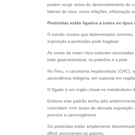
podem surgir antes do desenvolvimento do can
fatores de risco, como infeções, inflamação o
Pesticidas estão ligados a todos os tipos
O estudo mostra que determinados tumores, em
exposição a pesticidas pode fragilizar.
As zonas de maior risco estavam associadas a
trato gastrointestinal, os pulmões e a pele.
No Peru, o carcinoma hepatocelular (CHC), a
ascendência indígena, em especial em regiõ
O fígado é um órgão-chave no metabolismo de
Embora este padrão tenha sido anteriormente
coincidiam com áreas de elevada exposição 
precoce a carcinogénicos.
Os pesticidas estão amplamente disseminado
difícil, escreveram os autores.