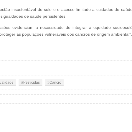
gestão insustentável do solo e o acesso limitado a cuidados de saú
desigualdades de saúde persistentes.
usões evidenciam a necessidade de integrar a equidade socioecoló
 proteger as populações vulneráveis dos cancros de origem ambiental”.
ualidade
Pesticidas
Cancro