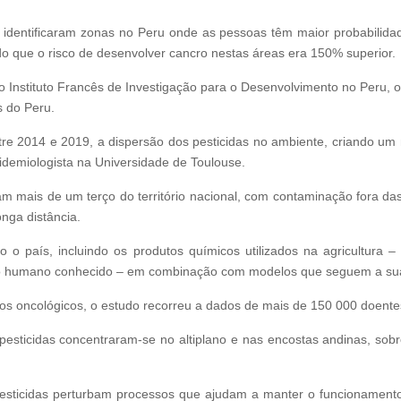
s identificaram zonas no Peru onde as pessoas têm maior probabilida
o que o risco de desenvolver cancro nestas áreas era 150% superior.
 Instituto Francês de Investigação para o Desenvolvimento no Peru, o 
s do Peru.
tre 2014 e 2019, a dispersão dos pesticidas no ambiente, criando u
pidemiologista na Universidade de Toulouse.
 mais de um terço do território nacional, com contaminação fora das
onga distância.
 o país, incluindo os produtos químicos utilizados na agricultura 
o humano conhecido – em combinação com modelos que seguem a sua
os oncológicos, o estudo recorreu a dados de mais de 150 000 doente
pesticidas concentraram-se no altiplano e nas encostas andinas, so
esticidas perturbam processos que ajudam a manter o funcionamento e