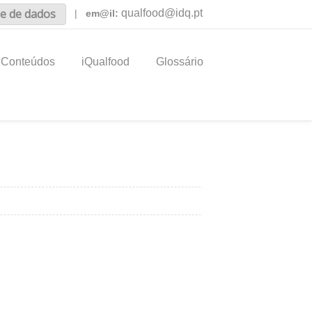
e de dados
qualfood@idq.pt
|
em@il:
Conteúdos
iQualfood
Glossário