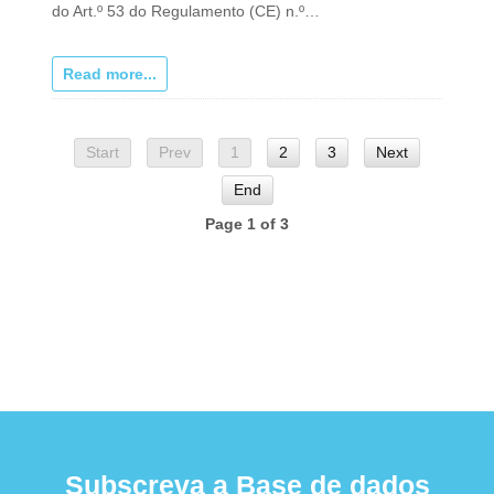
do Art.º 53 do Regulamento (CE) n.º…
Read more...
Start
Prev
1
2
3
Next
End
Page 1 of 3
Subscreva a Base de dados