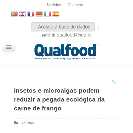
Notícias
Contacto
Inicio
Acesso à base de dados
|
Sobre nós
qualfood@idq.pt
em@il:
Conteúdos
iQualfood
Glossário
Insetos e microalgas podem
reduzir a pegada ecológica da
carne de frango
Notícias