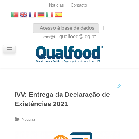
Notícias
Contacto
Inicio
Acesso à base de dados
|
Sobre nós
qualfood@idq.pt
em@il:
Conteúdos
iQualfood
Glossário
IVV: Entrega da Declaração de
Existências 2021
Notícias