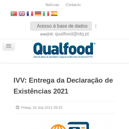
Notícias
Contacto
Inicio
Acesso à base de dados
|
Sobre nós
qualfood@idq.pt
em@il:
Conteúdos
iQualfood
Glossário
IVV: Entrega da Declaração de
Existências 2021
Friday, 16 July 2021 09:25