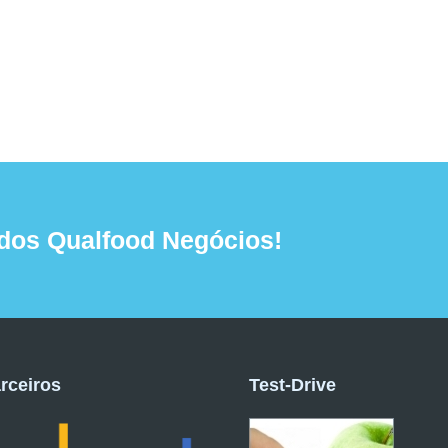
dos Qualfood Negócios!
rceiros
Test-Drive