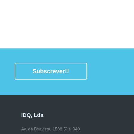
Subscrever!!
IDQ, Lda
Av. da Boavista, 1588 5º sl 340