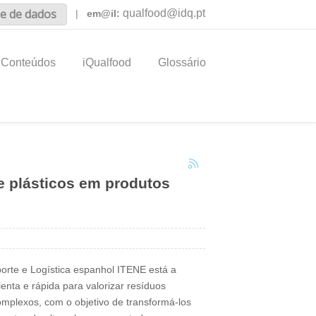
e de dados
qualfood@idq.pt
|
em@il:
Conteúdos
iQualfood
Glossário
e plásticos em produtos
orte e Logística espanhol ITENE está a
enta e rápida para valorizar resíduos
 complexos, com o objetivo de transformá-los