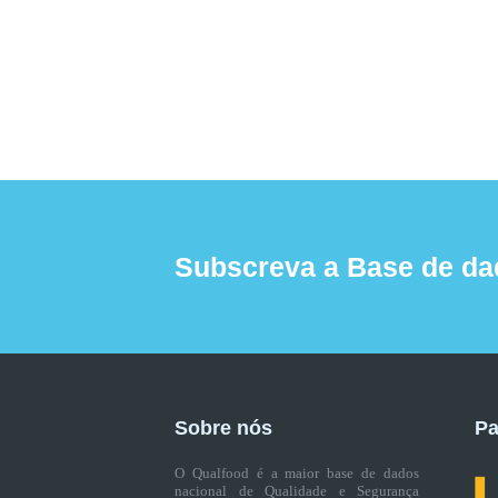
Subscreva a Base de da
Sobre nós
Pa
O Qualfood é a maior base de dados
nacional de Qualidade e Segurança