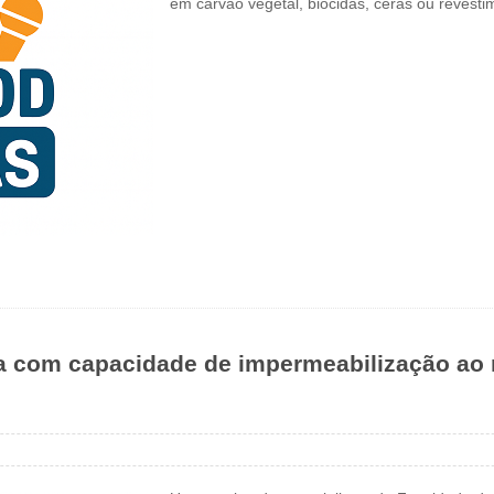
em carvão vegetal, biocidas, ceras ou revest
ra com capacidade de impermeabilização ao 