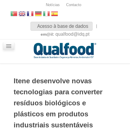
Notícias
Contacto
Inicio
Acesso à base de dados
|
Sobre nós
qualfood@idq.pt
em@il:
Conteúdos
iQualfood
Glossário
Itene desenvolve novas
tecnologias para converter
resíduos biológicos e
plásticos em produtos
industriais sustentáveis