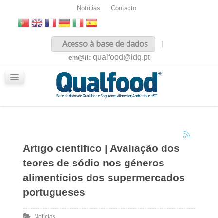
Notícias
Contacto
Inicio
Acesso à base de dados
|
Sobre nós
qualfood@idq.pt
em@il:
Conteúdos
iQualfood
Glossário
Artigo científico | Avaliação dos
teores de sódio nos géneros
alimentícios dos supermercados
portugueses
Notícias