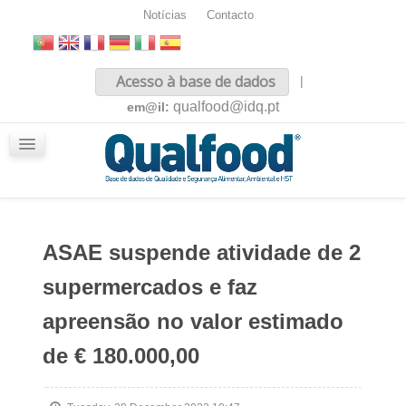
Notícias
Contacto
Inicio
Acesso à base de dados
|
Sobre nós
qualfood@idq.pt
em@il:
Conteúdos
iQualfood
Glossário
ASAE suspende atividade de 2
supermercados e faz
apreensão no valor estimado
de € 180.000,00