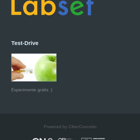
Test-Drive
Experimente grátis :)
Powered by CiberConceito