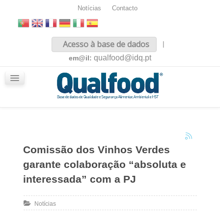
Notícias
Contacto
Inicio
Acesso à base de dados
|
Sobre nós
qualfood@idq.pt
em@il:
Conteúdos
iQualfood
Glossário
Comissão dos Vinhos Verdes
garante colaboração “absoluta e
interessada” com a PJ
Notícias