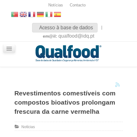
Notícias
Contacto
Inicio
Acesso à base de dados
|
Sobre nós
qualfood@idq.pt
em@il:
Conteúdos
iQualfood
Glossário
Revestimentos comestíveis com
compostos bioativos prolongam
frescura da carne vermelha
Notícias