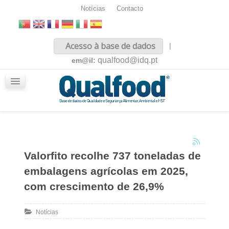
Notícias
Contacto
Inicio
Acesso à base de dados
|
Sobre nós
qualfood@idq.pt
em@il:
Conteúdos
iQualfood
Glossário
Valorfito recolhe 737 toneladas de
embalagens agrícolas em 2025,
com crescimento de 26,9%
Notícias