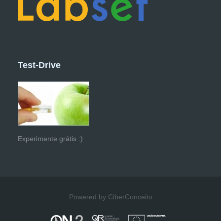
Test-Drive
Experimente grátis :)
Powered by CiberConceito