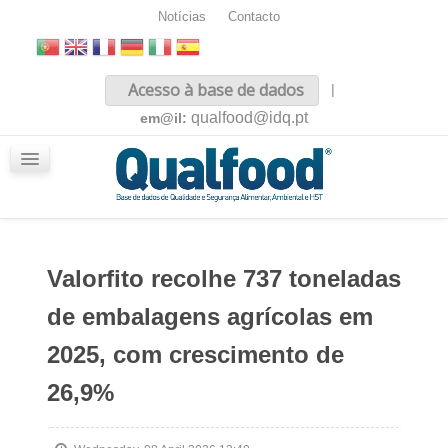
Notícias
Contacto
Inicio
Acesso à base de dados
|
Sobre nós
qualfood@idq.pt
em@il:
Conteúdos
iQualfood
Glossário
Valorfito recolhe 737 toneladas
de embalagens agrícolas em
2025, com crescimento de
26,9%