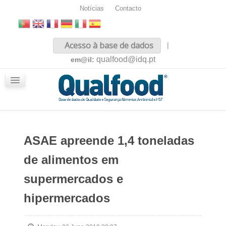
Notícias
Contacto
Inicio
Acesso à base de dados
|
Sobre nós
qualfood@idq.pt
em@il:
Conteúdos
iQualfood
Glossário
ASAE apreende 1,4 toneladas
de alimentos em
supermercados e
hipermercados