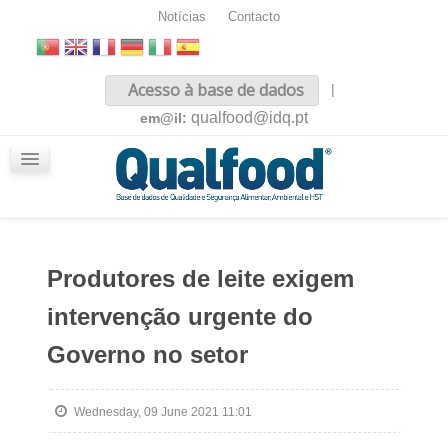
Notícias
Contacto
Inicio
Acesso à base de dados
|
Sobre nós
qualfood@idq.pt
em@il:
Conteúdos
iQualfood
Glossário
Produtores de leite exigem
intervenção urgente do
Governo no setor
Wednesday, 09 June 2021 11:01