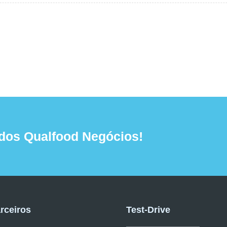
dos Qualfood Negócios!
rceiros
Test-Drive