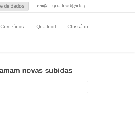
e de dados
qualfood@idq.pt
|
em@il:
Conteúdos
iQualfood
Glossário
clamam novas subidas