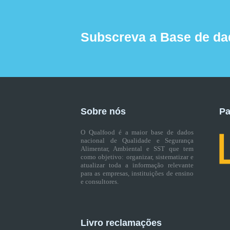
Subscreva a Base de da
Sobre nós
Pa
O Qualfood é a maior base de dados
nacional de Qualidade e Segurança
Alimentar, Ambiental e SST que tem
como objetivo: organizar, sistematizar e
atualizar toda a informação relevante
para as empresas, instituições de ensino
e consultores.
Livro reclamações