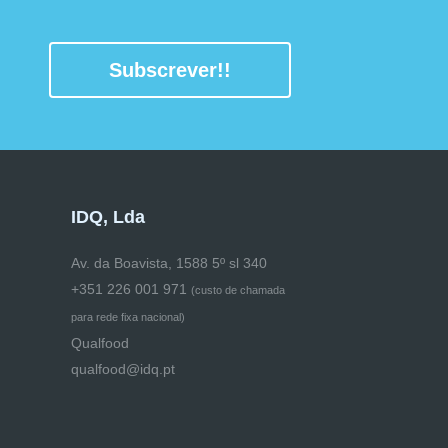
Subscrever!!
IDQ, Lda
Av. da Boavista, 1588 5º sl 340
+351 226 001 971
(
custo de chamada
para rede fixa nacional)
Qualfood
qualfood@idq.pt