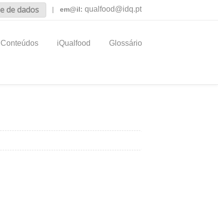
e de dados
qualfood@idq.pt
|
em@il:
Conteúdos
iQualfood
Glossário