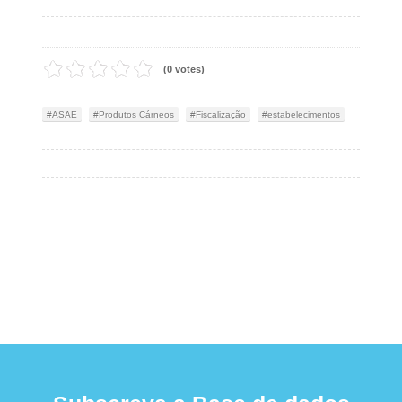
(0 votes)
ASAE
Produtos Cárneos
Fiscalização
estabelecimentos