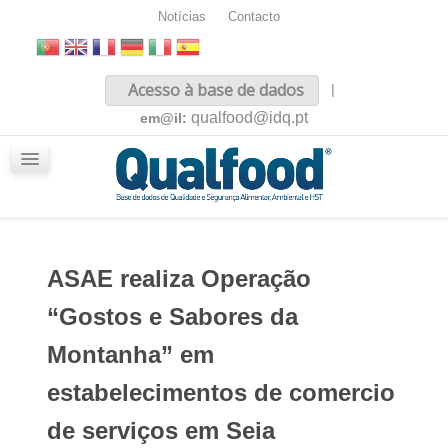
Notícias
Contacto
Inicio
Acesso à base de dados
|
Sobre nós
qualfood@idq.pt
em@il:
Conteúdos
iQualfood
Glossário
ASAE realiza Operação
“Gostos e Sabores da
Montanha” em
estabelecimentos de comercio
de serviços em Seia