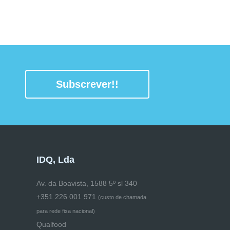
Subscrever!!
IDQ, Lda
Av. da Boavista, 1588 5º sl 340
+351 226 001 971
(
custo de chamada
para rede fixa nacional)
Qualfood