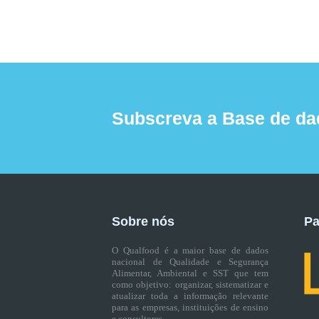
Subscreva a Base de da
Sobre nós
Pa
O Qualfood é a maior base de dados
nacional de Qualidade e Segurança
Alimentar, Ambiental e SST que tem
como objetivo: organizar, sistematizar e
atualizar toda a informação relevante
para as empresas, instituições de ensino
e consultores.