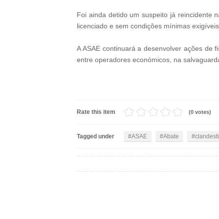
Foi ainda detido um suspeito já reincidente 
licenciado e sem condições mínimas exigívei
A ASAE continuará a desenvolver ações de fis
entre operadores económicos, na salvaguard
Rate this item
(0 votes)
Tagged under
ASAE
Abate
clandest