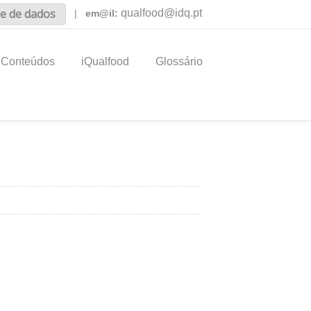
e de dados
qualfood@idq.pt
|
em@il:
Conteúdos
iQualfood
Glossário