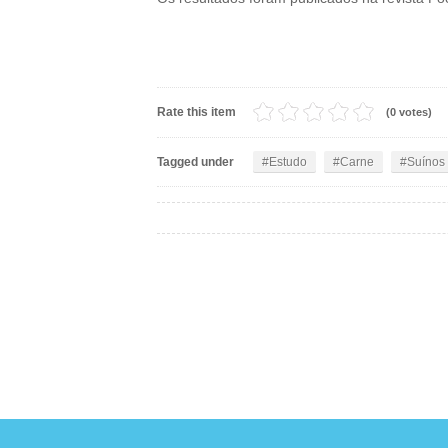
Rate this item
(0 votes)
Tagged under
Estudo
Carne
Suínos