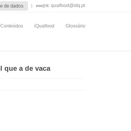
e de dados
qualfood@idq.pt
|
em@il:
Conteúdos
iQualfood
Glossário
l que a de vaca