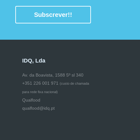
Subscrever!!
IDQ, Lda
Av. da Boavista, 1588 5º sl 340
+351 226 001 971
(
custo de chamada
para rede fixa nacional)
Qualfood
qualfood@idq.pt