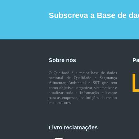
Subscreva a Base de da
Sobre nós
Pa
O Qualfood é a maior base de dados
nacional de Qualidade e Segurança
Alimentar, Ambiental e SST que tem
como objetivo: organizar, sistematizar e
atualizar toda a informação relevante
para as empresas, instituições de ensino
e consultores.
Livro reclamações