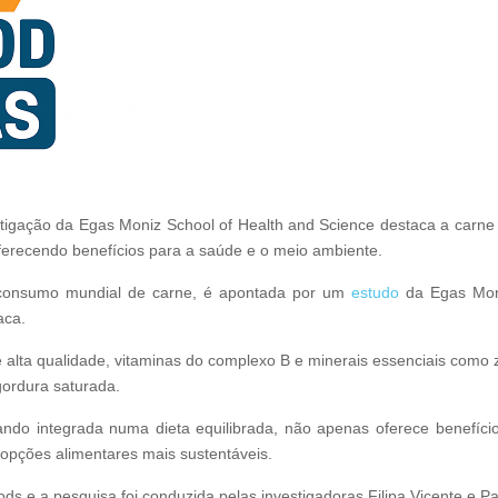
tigação da Egas Moniz School of Health and Science destaca a carne
oferecendo benefícios para a saúde e o meio ambiente.
 consumo mundial de carne, é apontada por um
estudo
da Egas Mon
aca.
e alta qualidade, vitaminas do complexo B e minerais essenciais como 
ordura saturada.
ando integrada numa dieta equilibrada, não apenas oferece benefíci
opções alimentares mais sustentáveis.
ds e a pesquisa foi conduzida pelas investigadoras Filipa Vicente e Pa