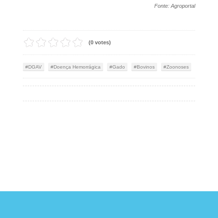
Fonte: Agroportal
(0 votes)
DGAV
Doença Hemorrágica
Gado
Bovinos
Zoonoses