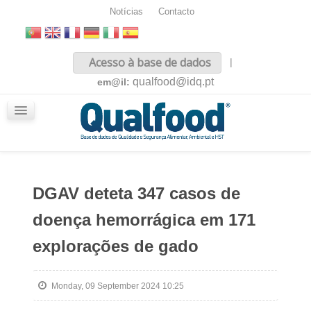
Notícias
Contacto
Inicio
Acesso à base de dados
|
Sobre nós
qualfood@idq.pt
em@il:
Conteúdos
iQualfood
Glossário
DGAV deteta 347 casos de
doença hemorrágica em 171
explorações de gado
Monday, 09 September 2024 10:25