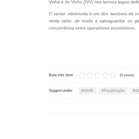
Vinha e do Vinho (IVV) nos termos legais def
O sector vitivinícola é um dos sectores de
neste setor, de modo a salvaguardar os gén
concorrência entre operadores económicos.
Rate this item
(0 votes)
Tagged under
ASAE
Fiscalização
A