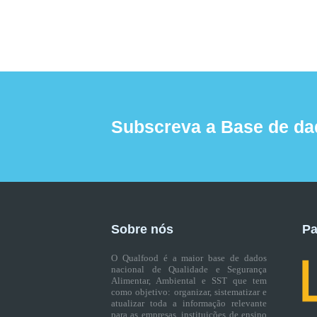
Subscreva a Base de da
Sobre nós
Pa
O Qualfood é a maior base de dados
nacional de Qualidade e Segurança
Alimentar, Ambiental e SST que tem
como objetivo: organizar, sistematizar e
atualizar toda a informação relevante
para as empresas, instituições de ensino