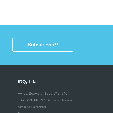
Subscrever!!
IDQ, Lda
Av. da Boavista, 1588 5º sl 340
+351 226 001 971
(
custo de chamada
para rede fixa nacional)