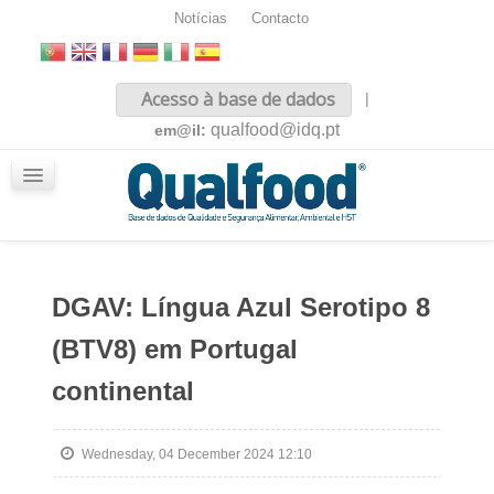
Notícias
Contacto
Inicio
Acesso à base de dados
|
Sobre nós
qualfood@idq.pt
em@il:
Conteúdos
iQualfood
Glossário
DGAV: Língua Azul Serotipo 8
(BTV8) em Portugal
continental
Wednesday, 04 December 2024 12:10