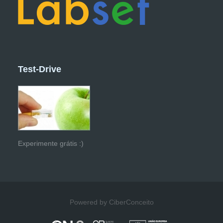
Test-Drive
Experimente grátis :)
Powered by CiberConceito