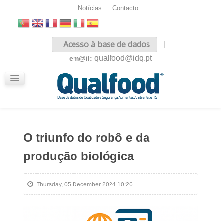
Notícias
Contacto
Inicio
Acesso à base de dados
|
Sobre nós
qualfood@idq.pt
em@il:
Conteúdos
iQualfood
Glossário
O triunfo do robô e da
produção biológica
Thursday, 05 December 2024 10:26