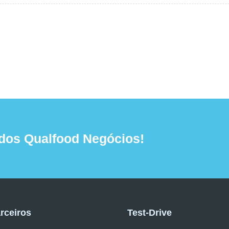
dos Qualfood Negócios!
rceiros
Test-Drive