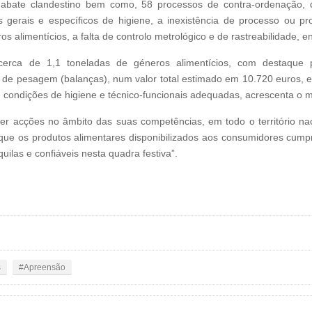
 abate clandestino bem como, 58 processos de contra-ordenação, de
tos gerais e específicos de higiene, a inexistência de processo ou 
os alimentícios, a falta de controlo metrológico e de rastreabilidade, en
cerca de 1,1 toneladas de géneros alimentícios, com destaque 
s de pesagem (balanças), num valor total estimado em 10.720 euros, 
 condições de higiene e técnico-funcionais adequadas, acrescenta o
er acções no âmbito das suas competências, em todo o território nac
que os produtos alimentares disponibilizados aos consumidores cum
uilas e confiáveis nesta quadra festiva”.
s
Apreensão