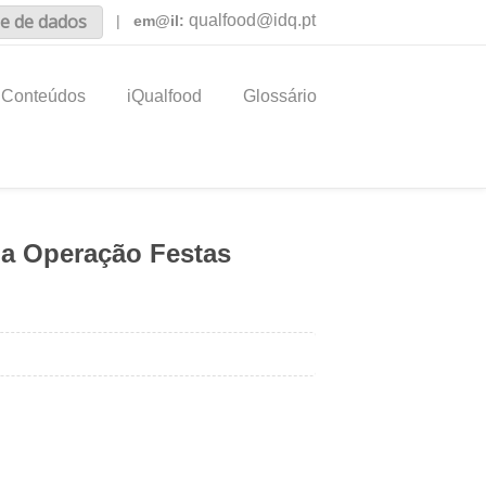
e de dados
qualfood@idq.pt
|
em@il:
Conteúdos
iQualfood
Glossário
na Operação Festas