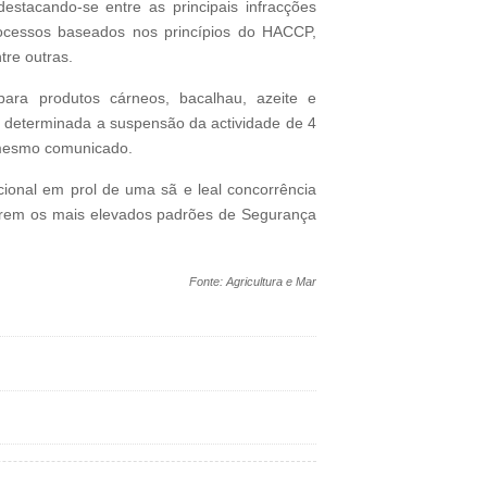
stacando-se entre as principais infracções
processos baseados nos princípios do HACCP,
tre outras.
para produtos cárneos, bacalhau, azeite e
e determinada a suspensão da actividade de 4
 mesmo comunicado.
ional em prol de uma sã e leal concorrência
prem os mais elevados padrões de Segurança
Fonte: Agricultura e Mar