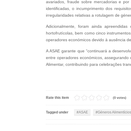
avariados, fraude sobre mercadorias e por
identificadas, o incumprimento dos requisi
irregularidades relativas a rotulagem de géner
Adicionalmente, foram ainda apreendidas 
hortofrutícolas, bem como cinco instrumento
operadores económicos devido à ausência de
A ASAE garante que “continuará a desenvolv
entre operadores económicos, assegurando 
Alimentar, contribuindo para celebrações tranq
Rate this item
(0 votes)
Tagged under
ASAE
Géneros Alimentício