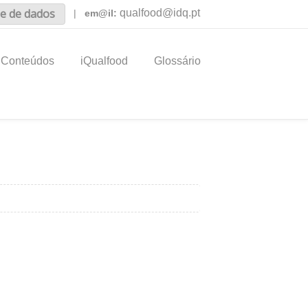
e de dados
qualfood@idq.pt
|
em@il:
Conteúdos
iQualfood
Glossário