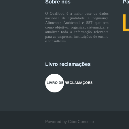
Sobre nós
Pa
O Qualfood é a maior base de dados
nacional de Qualidade e Segurança
Alimentar, Ambiental e SST que tem
como objetivo: organizar, sistematizar e
atualizar toda a informação relevante
para as empresas, instituições de ensino
e consultores.
Livro reclamações
Powered by CiberConceito