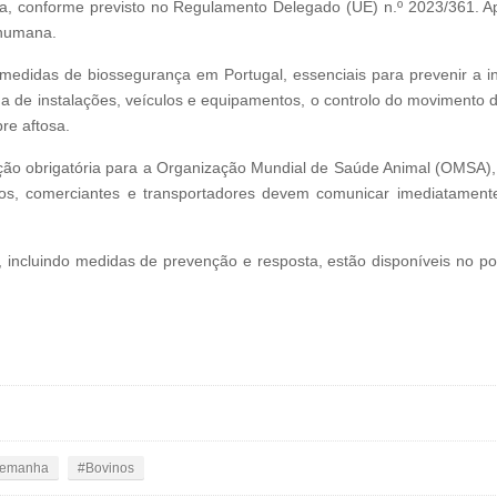
a, conforme previsto no Regulamento Delegado (UE) n.º 2023/361. Ap
 humana.
didas de biossegurança em Portugal, essenciais para prevenir a int
 de instalações, veículos e equipamentos, o controlo do movimento de
re aftosa.
ção obrigatória para a Organização Mundial de Saúde Animal (OMSA),
rios, comerciantes e transportadores devem comunicar imediatamente
, incluindo medidas de prevenção e resposta, estão disponíveis no 
lemanha
Bovinos