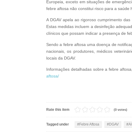
Europeia, exceto em situações de emergênci
febre aftosa não constitui risco para a saúde
A DGAV apela ao rigoroso cumprimento das me
Estas medidas incluem a desinfeção adequada
clínicos que possam indicar a presença de feb
Sendo a febre aftosa uma doença de notifica
nacionais, os produtores, médicos veteriná
locais da DGAV.
Informações detalhadas sobre a febre aftosa
aftosa/
Rate this item
(0 votes)
Tagged under
Febre Aftosa
DGAV
A