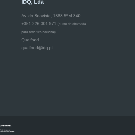
IDQ, Lda
Av. da Boavista, 1588 5º sl 340
+351 226 001 971
(
custo de chamada
para rede fixa nacional)
Qualfood
qualfood@idq.pt