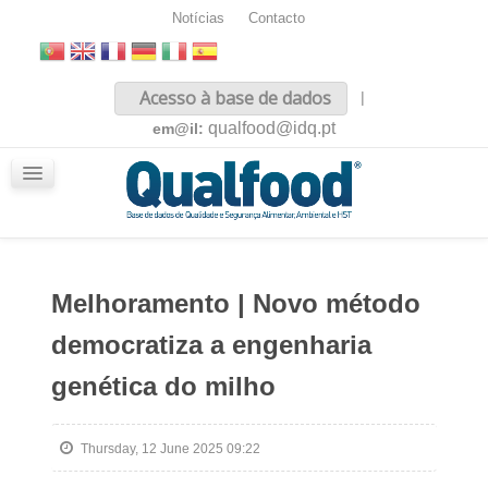
Notícias
Contacto
Inicio
Acesso à base de dados
|
Sobre nós
qualfood@idq.pt
em@il:
Conteúdos
iQualfood
Glossário
Melhoramento | Novo método
democratiza a engenharia
genética do milho
Thursday, 12 June 2025 09:22