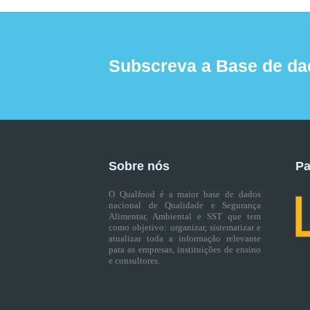
Subscreva a Base de da
Sobre nós
Pa
O Qualfood é a maior base de dados
nacional de Qualidade e Segurança
Alimentar, Ambiental e SST que tem
como objetivo: organizar, sistematizar e
atualizar toda a informação relevante
para as empresas, instituições de ensino
e consultores.