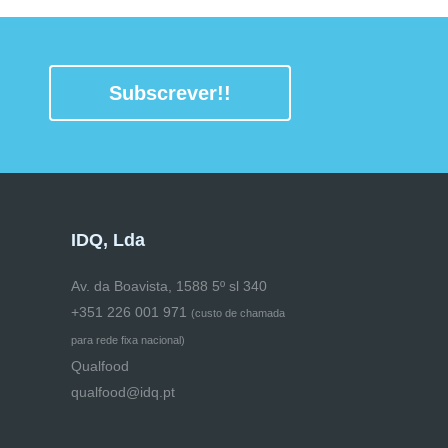
Subscrever!!
IDQ, Lda
Av. da Boavista, 1588 5º sl 340
+351 226 001 971
(
custo de chamada
para rede fixa nacional)
Qualfood
qualfood@idq.pt