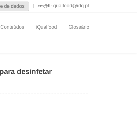
e de dados
qualfood@idq.pt
|
em@il:
Conteúdos
iQualfood
Glossário
ara desinfetar